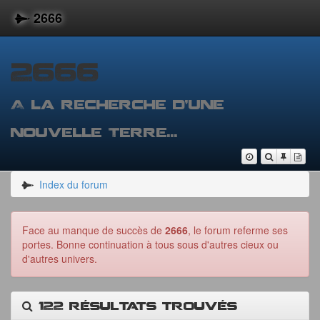
2666
2666
A la recherche d'une
nouvelle Terre...
Vers
Nous sommes le 
Voir les me
Voir les 
Voir
le
contenu
Index du forum
Face au manque de succès de
2666
, le forum referme ses
portes. Bonne continuation à tous sous d'autres cieux ou
d'autres univers.
122 résultats trouvés