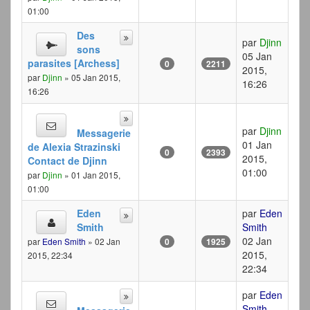
01:00
Des
par
Djinn
sons
05 Jan
parasites [Archess]
0
2211
2015,
par
Djinn
» 05 Jan 2015,
16:26
16:26
par
Djinn
Messagerie
01 Jan
de Alexia Strazinski
0
2393
2015,
Contact de Djinn
01:00
par
Djinn
» 01 Jan 2015,
01:00
Eden
par
Eden
Smith
Smith
02 Jan
par
Eden Smith
» 02 Jan
0
1925
2015,
2015, 22:34
22:34
par
Eden
Smith