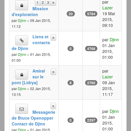
par
1
2
3
Lazer
Mission
19 Mai
20
5784
d'exploration
2015,
par
Djinn
» 09 Jan 2015,
09:10
11:12
Liens et
par
Djinn
contacts
01 Jan
de Djinn
0
4766
2015,
par
Djinn
» 01 Jan 2015,
01:00
01:00
Amiral
par
sur le
Lazer
pont [Lidrya]
09 Jan
8
2760
2015,
par
Djinn
» 02 Jan 2015,
11:17
13:15
par
Djinn
Messagerie
01 Jan
de Bruce Openopper
0
2297
2015,
Contact de Djinn
01:00
par
Djinn
» 01 Jan 2015,