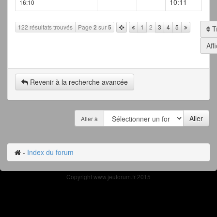
10:11
16:10
122 résultats trouvés
Page
2
sur
5
1
2
3
4
5
Tr
Aff
Revenir à la recherche avancée
Aller à
-
Index du forum
Copyright www.jeuforum.fr 2015