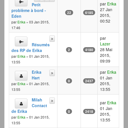
par
Erika
Petit
27 Jan
problème à bord -
22
6185
2015,
Eden
00:52
par
Erika
» 03 Jan 2015,
17:46
par
Lazer
Résumés
28 Mai
2
4180
des RP de Erika
2015,
par
Erika
» 01 Jan 2015,
09:09
13:55
Erika
par
Erika
Hart
01 Jan
0
2437
2015,
par
Erika
» 01 Jan 2015,
13:55
13:55
Milah
par
Erika
Contact
01 Jan
de Erika
0
2418
2015,
par
Erika
» 01 Jan 2015,
13:55
13:55