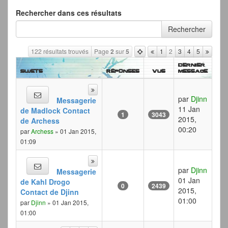
Rechercher dans ces résultats
122 résultats trouvés
Page
2
sur
5
1
2
3
4
5
Dernier
Sujets
Réponses
Vus
message
par
Djinn
Messagerie
11 Jan
de Madlock Contact
1
3043
2015,
de Archess
00:20
par
Archess
» 01 Jan 2015,
01:09
par
Djinn
Messagerie
01 Jan
de Kahl Drogo
0
2439
2015,
Contact de Djinn
01:00
par
Djinn
» 01 Jan 2015,
01:00