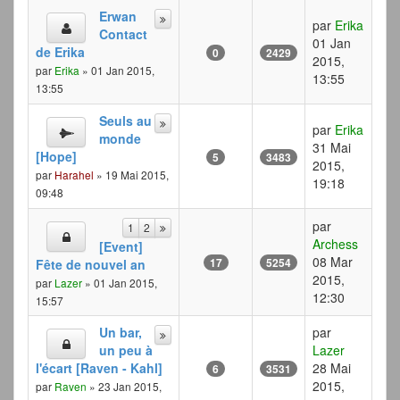
Erwan
par
Erika
Contact
01 Jan
de Erika
0
2429
2015,
par
Erika
» 01 Jan 2015,
13:55
13:55
Seuls au
par
Erika
monde
31 Mai
[Hope]
5
3483
2015,
par
Harahel
» 19 Mai 2015,
19:18
09:48
par
1
2
Archess
[Event]
08 Mar
17
5254
Fête de nouvel an
2015,
par
Lazer
» 01 Jan 2015,
12:30
15:57
Un bar,
par
un peu à
Lazer
l'écart [Raven - Kahl]
28 Mai
6
3531
2015,
par
Raven
» 23 Jan 2015,