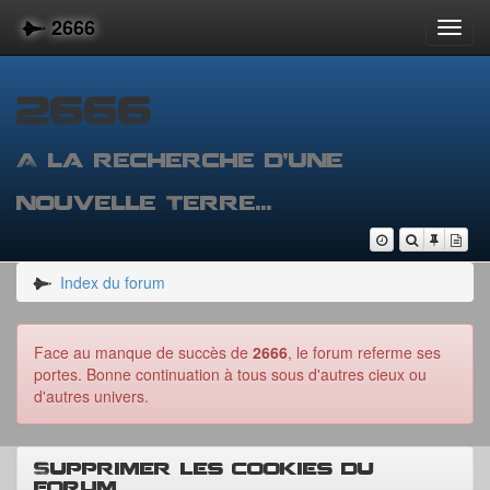
2666
Toggl
navig
2666
A la recherche d'une
nouvelle Terre...
Vers
Nous sommes le 
Voir les me
Voir les 
Voir
le
contenu
Index du forum
Face au manque de succès de
2666
, le forum referme ses
portes. Bonne continuation à tous sous d'autres cieux ou
d'autres univers.
Supprimer les cookies du
forum