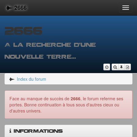
2666
Toggl
navig
2666
A la recherche d'une
nouvelle Terre...
Vers
Nous sommes le 
Voir les me
Voir les 
Voir
le
contenu
Index du forum
Face au manque de succès de
2666
, le forum referme ses
portes. Bonne continuation à tous sous d'autres cieux ou
d'autres univers.
Informations